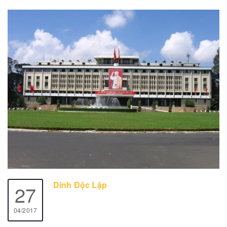
Dinh Ðộc Lập
27
04/2017