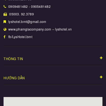
0909481482 - 0905481482
05003. 92.3789
lyshotel.bmt@gmail.com
www.phamgiacompany.com – lyshotel.vn
fb/LysHotel.bmt
THÔNG TIN
HƯỚNG DẪN