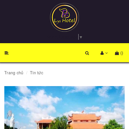
Select Language
▼
Toggle
(
)
navigation
Trang chủ
Tin tức